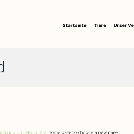
Startseite
Tiere
Unser Ve
d
bach und Umgebung e.V.
home page to choose a new page.